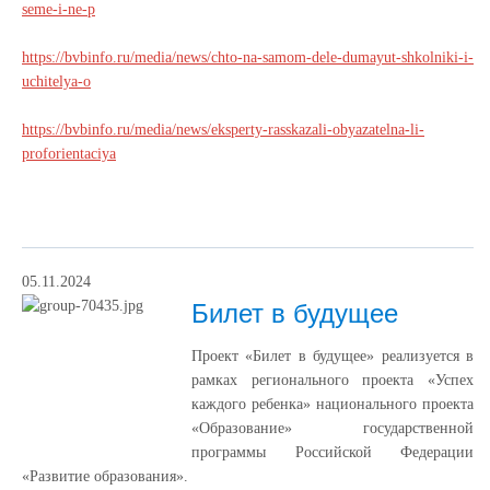
seme-i-ne-p
https://bvbinfo.ru/media/news/chto-na-samom-dele-dumayut-shkolniki-i-
uchitelya-o
https://bvbinfo.ru/media/news/eksperty-rasskazali-obyazatelna-li-
proforientaciya
05.11.2024
Билет в будущее
Проект «Билет в будущее» реализуется в
рамках регионального проекта «Успех
каждого ребенка» национального проекта
«Образование» государственной
программы Российской Федерации
«Развитие образования».