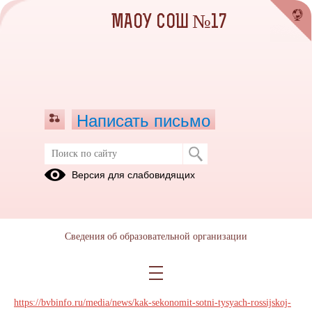
МАОУ СОШ №17
Написать письмо
Профориентация
Версия для слабовидящих
Информационное освещение
педагогов, обучающихся и их
родителей (законных
Сведения об образовательной организации
представителей)
31.10.2024
https://bvbinfo.ru/media/news/kak-sekonomit-sotni-tysyach-rossijskoj-